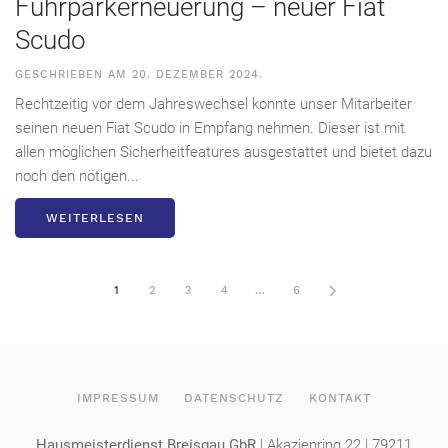
Fuhrparkerneuerung – neuer Fiat
Scudo
GESCHRIEBEN AM
20. DEZEMBER 2024
.
Rechtzeitig vor dem Jahreswechsel konnte unser Mitarbeiter
seinen neuen Fiat Scudo in Empfang nehmen. Dieser ist mit
allen möglichen Sicherheitfeatures ausgestattet und bietet dazu
noch den nötigen...
WEITERLESEN
1
2
3
4
…
6
IMPRESSUM
DATENSCHUTZ
KONTAKT
Hausmeisterdienst Breisgau GbR
| Akazienring 22 | 79211