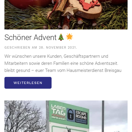
Schöner Advent
GESCHRIEBEN AM
28. NOVEMBER 2021
.
Wir wünschen unsere Kunden, Geschäftspartnern und
Mitarbeitern sowie deren Familien eine schöne Adventszeit.
bleibt gesund – euer Team vom Hausmeisterdienst Breisgau
WEITERLESEN